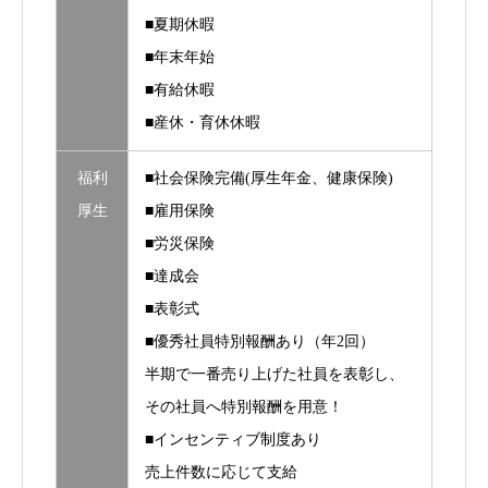
■夏期休暇
■年末年始
■有給休暇
■産休・育休休暇
福利
■社会保険完備(厚生年金、健康保険)
厚生
■雇用保険
■労災保険
■達成会
■表彰式
■優秀社員特別報酬あり（年2回）
半期で一番売り上げた社員を表彰し、
その社員へ特別報酬を用意！
■インセンティブ制度あり
売上件数に応じて支給